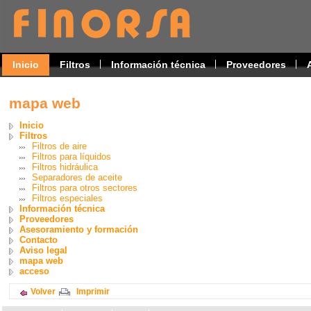
Inicio
Filtros
Información técnica
Proveedores
mapa web
Inicio
Filtros
Filtros de aire
Filtros para líquidos
Filtros hidráulica
Separadores de aceite
Filtros para otros sectores
Filtros especiales
Información técnica
Proveedores
Asesoramiento y formación
Contacto
Aviso legal
mapa web
acceso